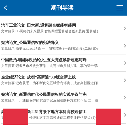
期刊导读
汽车工业论文_田大新:通算融合赋能智能网
文章目录 6G网络的未来愿景 智能网联通算融合创新思路 通算融合前
宪法论文_公民通信权的宪法释义
文章目录 摘要 abstract 绪论 一、研究依据 (一)研究背景 (二)研究意义
中国政治与国际政治论文_五大亮点焕新通惠河畔
文章摘要:记者从市发改委获悉，北苑街道共创共建共享的综合绿地—
企业经济论文_成都“高新通”3.0版全新上线
文章摘要:记者获悉，为不断优化区域营商环境，成都高新区近日已优
宪法论文_新通信时代公民通信权的实践争议与宪
文章目录 一、通信保护的实践争议及宪法解释方案的不足 二、通信
高等教育论文_新工科背景下地方本科高校通信工
文章目录 0 引 言 1 传统地方本科高校通信工程专业评估现状 (1)专业