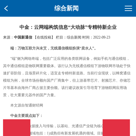
综合新闻
中金：云网端构筑信息“大动脉”专精特新企业
来源：
中国新通信
【在线投稿】 栏目：
综合新闻
时间：2022-09-23
端：万物互联方兴未艾，无线通信模组扮演“卖水人”。
“端”侧为网络终端，包括广泛应用的各类联网设备，例如手机与通信模组，
其中通信模组是物联网重要载体。该行认为无线通信模组下游物联网市场处于快
速扩容阶段，且场景碎片化，适宜走专精特新道路。当前行业现状，以蜂窝通信
模组为例，全球市场份额向国产厂商集中，但上游基带芯片、射频芯片、存储芯
片等基本由海外厂商占据主要份额。该行建议政策引导培育下游物联网应用场
景，壮大重要元器件的国产力量。
本文源自智通财经网
中金主要观点如下：
“网”侧负责数据接入与传输，以基站、光通信产业链为核心。该行认为适宜
专精特新的细分领域包括：1)成熟但有新发展机遇的领域。目前国内基站设备、