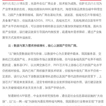
光纤光缆已全球出货，光器件在位厂商众多，技术较为成熟。但新机遇的出现为
在线投稿
在线投稿
产业带来新的生机，例如光模块向800G速率迭代、海缆等新品类契合碳中和理念
等。2)国产力量薄弱领域。国内厂商在基站天线、滤波器、低端光芯片等领域已
具备量产能力，但如高速AD/DA、FPGA、高端光芯片、无线电测试仪器等环节
国产水平仍有待提高，可以借助专精特新企业的力量加快突破技术瓶颈。面向当
前产业现状，该行建议政策引导国内均衡投资，疏通海外需求障碍，通过产业集
聚等方式发挥外溢效应。
云：数据与算力需求持续增长，核心上游国产空间广阔。
“云”侧负责数据处理与存储，以数据中心为主要硬件载体。我国服务器、交
换机已完成国产化，并在国际市场占据重要份额。但与设备端高国产化率不相匹
配的是，服务器CPU、以太网交换芯片、PHY芯片等上游核心芯片的国产化水平
仍然相对较低。国内已有厂商积极开展技术研发，但较海外领先厂商水平仍有一
定差距。该行认为在下游数据流量增长趋势以及国产替代趋势持续的背景下，上
游芯片厂商迎来发展良机，适宜专精特新企业发挥强链补链作用。该行建议政策
加大关键领域技术攻关支持力度，加强产学研合作。
智通财经APP获悉，中金发布研究报告称，通信是社会信息基础设施的“大动
脉”，以“云—网—端”为脉络沟通应用终端与网络。我国通信行业整体呈现“下游需