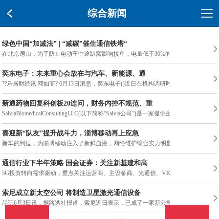
综合新闻
绿色中国“加减法” | “减碳”催生通信铁塔“
在北京房山，为了防止电动车中途趴窝影响接单，电量低于30%的时候
奕东电子：未来重心会放在与汽车、新能源、通
??乐居财经讯 邓如菲? 6月13日消息，奕东电子()近日在机构调研时表示
新通药物回复科创板20连问，财务内控不规范、重
SalviaBiomedicalConsultingLLC(以下简称“Salvia公司”)是一家提供生物医学技
喜迎新“队友”提升战斗力，淄博移动再上应急
新车的到位，为淄博移动注入了新鲜血液，网络维护综合实力明显增
通信行业下半年策略 国金证券：关注新基建和高
5G投资转向需求驱动，重点关注运营商、主设备商、光通信、VR等细分
索尼成立新太空公司 将制造卫星激光通信设备
品玩6月3日讯，据路透社报道，索尼近日表示，已成了一家新公司