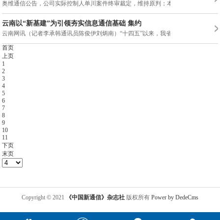
奥维通信公告，公司实际控制人单川案件终审裁定，维持原判；本次
云南以“新基建”为引领夯实信息通信基础 集约
云南网讯（记者李承韩通讯员陈俊伊刘炳南）“十四五”以来，我省
首页
上页
1
2
3
4
5
6
7
8
9
10
11
下页
末页
Copyright © 2021
《中国新通信》杂志社
版权所有
Power by DedeCms