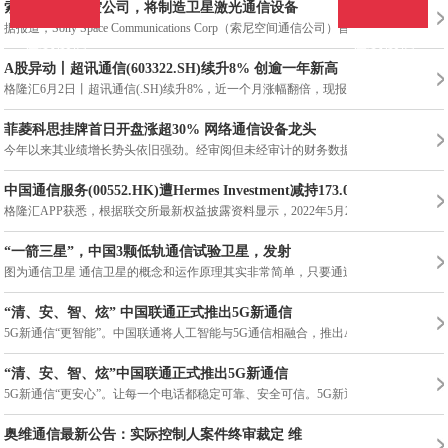
索尼成立新太空公司，将制造卫星激光通信设备
据报道，Sony Space Communications Corp（索尼空间通信公司）旨在利用激光
在线投稿
在线投稿
A股异动丨超讯通信(603322.SH)续升8% 创逾一年新高
格隆汇6月2日丨超讯通信(.SH)续升8%，近一个月涨幅翻倍，现报16.09元
菲菱科思挂牌首日开盘涨超30% 网络通信设备龙头
今年以来其业绩增长势头依旧强劲。经审阅但未经审计的财务数据显
中国通信服务(00552.HK)遭Hermes Investment减持173.05万
格隆汇APP获悉，根据联交所最新权益披露资料显示，2022年5月23日，中
“一箭三星”，中国3颗低轨通信试验卫星，发射
图为通信卫星 通信卫星的概念和运作原理其实非常简单，只要通过地
“清、安、智、炫” 中国联通正式推出5G新通信
5G新通信“更智能”。中国联通将人工智能与5G通信相融合，推出AI秘
“清、安、智、炫”中国联通正式推出5G新通信
5G新通信“更安心”。让每一个电话都稳定可靠、安全可信。5G新通信
奥维通信最新公告：实际控制人案件终审裁定 维